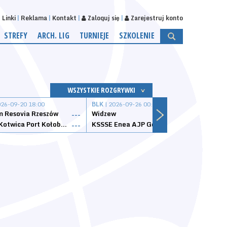
Linki
Reklama
Kontakt
Zaloguj się
Zarejestruj konto
STREFY
ARCH. LIG
TURNIEJE
SZKOLENIE
WSZYSTKIE ROZGRYWKI
026-09-20 18:00
BLK
| 2026-09-26 00:00
BLK
| 
 Resovia Rzeszów
Widzew
Wisła
---
---
Datzzy Kotwica Port Kołobrzeg
KSSSE Enea AJP Gorzów Wielkopolski
1KS Ś
---
---