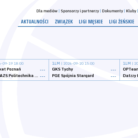
Dla mediów
Sponsorzy i partnerzy
Dokumenty
Kluby
AKTUALNOŚCI
ZWIĄZEK
LIGI MĘSKIE
LIGI ŻEŃSKIE
6-09-19 18:00
1LM
| 2026-09-20 15:00
1LM
| 2
ket Poznań
GKS Tychy
OPTeam
---
---
Weegree AZS Politechnika Opolska
PGE Spójnia Stargard
---
---