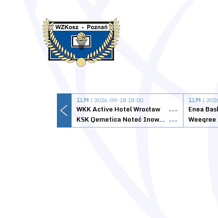
1LM
| 2026-09-18 18:00
1LM
| 202
WKK Active Hotel Wrocław
Enea Bas
---
KSK Qemetica Noteć Inowrocław
---