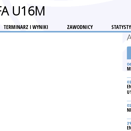
FA U16M
TERMINARZ I WYNIKI
ZAWODNICY
STATYSTY
0
M
0
E
U
0
N
2
E