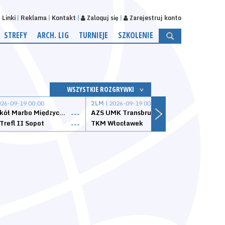
Linki
Reklama
Kontakt
Zaloguj się
Zarejestruj konto
STREFY
ARCH. LIG
TURNIEJE
SZKOLENIE
WSZYSTKIE ROZGRYWKI
026-09-19 00:00
2LM
| 2026-09-19 00:00
2LM
|
MKS Sokół Marbo Międzychód
AZS UMK Transbruk Toruń
Żak I
---
---
Trefl II Sopot
TKM Włocławek
Astor
---
---