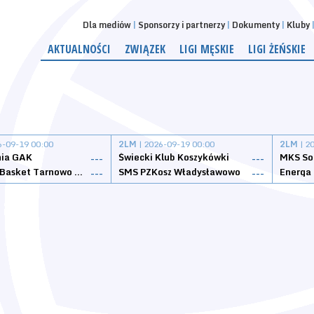
Dla mediów
Sponsorzy i partnerzy
Dokumenty
Kluby
AKTUALNOŚCI
ZWIĄZEK
LIGI MĘSKIE
LIGI ŻEŃSKIE
6-09-19 00:00
2LM
| 2026-09-19 00:00
2LM
| 2
nia GAK
Świecki Klub Koszykówki
---
---
Tarnovia Basket Tarnowo Podgórne
SMS PZKosz Władysławowo
Energa 
---
---