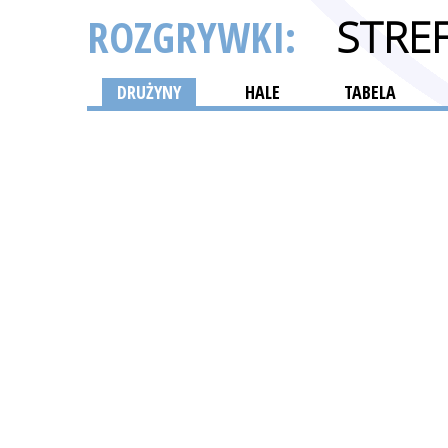
ROZGRYWKI:
STRE
DRUŻYNY
HALE
TABELA