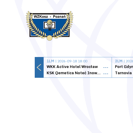
1LM
| 2026-09-18 18:00
2LM
| 202
WKK Active Hotel Wrocław
Port Gdy
---
KSK Qemetica Noteć Inowrocław
---