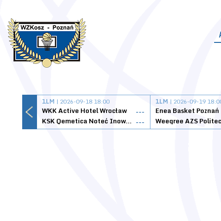
1LM
| 2026-09-18 18:00
1LM
| 2026-09-19 18:0
WKK Active Hotel Wrocław
Enea Basket Poznań
---
KSK Qemetica Noteć Inowrocław
---