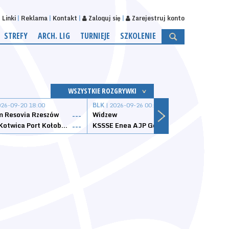
Linki
Reklama
Kontakt
Zaloguj się
Zarejestruj konto
STREFY
ARCH. LIG
TURNIEJE
SZKOLENIE
WSZYSTKIE ROZGRYWKI
026-09-20 18:00
BLK
| 2026-09-26 00:00
BLK
| 
 Resovia Rzeszów
Widzew
Wisła
---
---
Datzzy Kotwica Port Kołobrzeg
KSSSE Enea AJP Gorzów Wielkopolski
1KS Ś
---
---