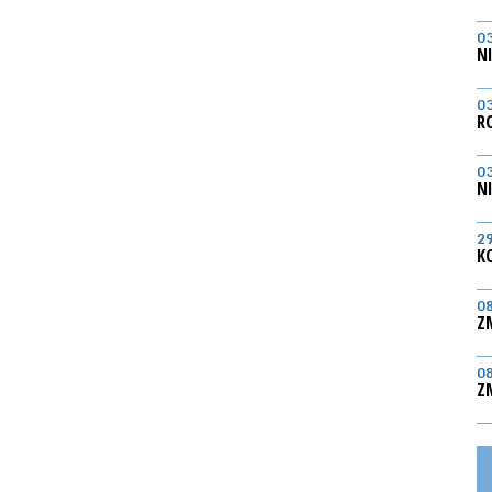
0
N
0
R
0
N
2
K
0
Z
0
Z