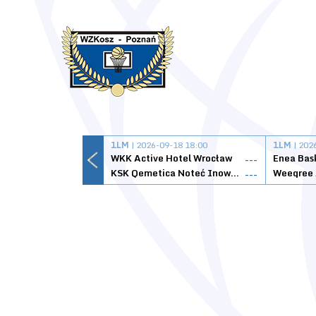
1LM
| 2026-09-18 18:00
1LM
| 202
WKK Active Hotel Wrocław
Enea Bas
---
KSK Qemetica Noteć Inowrocław
---