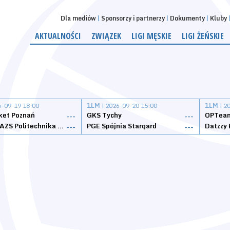
Dla mediów
Sponsorzy i partnerzy
Dokumenty
Kluby
AKTUALNOŚCI
ZWIĄZEK
LIGI MĘSKIE
LIGI ŻEŃSKIE
6-09-19 18:00
1LM
| 2026-09-20 15:00
1LM
| 2
ket Poznań
GKS Tychy
OPTeam
---
---
Weegree AZS Politechnika Opolska
PGE Spójnia Stargard
---
---