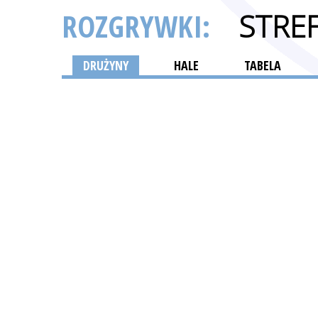
ROZGRYWKI:
STRE
DRUŻYNY
HALE
TABELA