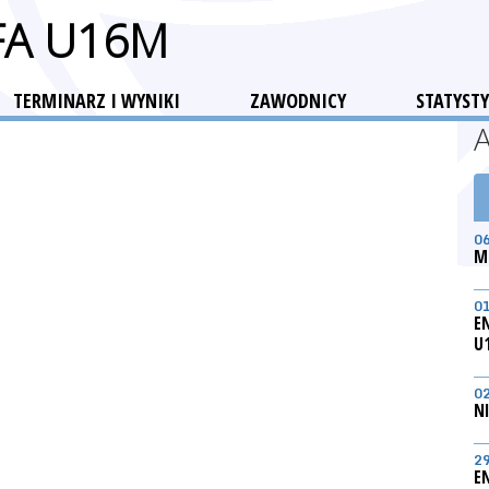
FA U16M
TERMINARZ I WYNIKI
ZAWODNICY
STATYSTY
0
M
0
E
U
0
N
2
E