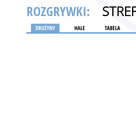
ROZGRYWKI:
STRE
DRUŻYNY
HALE
TABELA