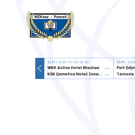
1LM
| 2026-09-18 18:00
2LM
| 202
WKK Active Hotel Wrocław
Port Gdy
---
KSK Qemetica Noteć Inowrocław
---