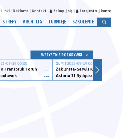
Linki
Reklama
Kontakt
Zaloguj się
Zarejestruj konto
STREFY
ARCH. LIG
TURNIEJE
SZKOLENIE
WSZYSTKIE ROZGRYWKI
026-09-19 00:00
2LM
| 2026-09-19 00:00
2LM
|
K Transbruk Toruń
Żak Insta-Serwis Koszalin
Energ
---
---
ocławek
Astoria II Bydgoszcz
Sklep
---
---