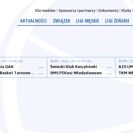
Dla mediów
Sponsorzy i partnerzy
Dokumenty
Kluby
AKTUALNOŚCI
ZWIĄZEK
LIGI MĘSKIE
LIGI ŻEŃSKIE
6-09-19 00:00
2LM
| 2026-09-19 00:00
2LM
| 2
nia GAK
Świecki Klub Koszykówki
AZS UM
---
---
Tarnovia Basket Tarnowo Podgórne
SMS PZKosz Władysławowo
TKM Wł
---
---