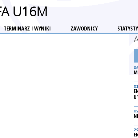
FA U16M
TERMINARZ I WYNIKI
ZAWODNICY
STATYSTY
0
M
0
E
U
0
N
2
E