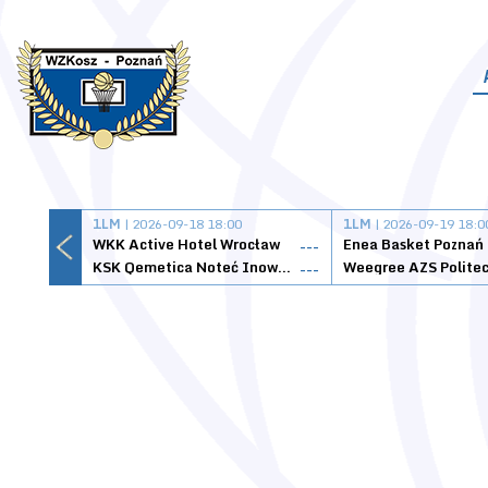
1LM
| 2026-09-18 18:00
1LM
| 2026-09-19 18:0
WKK Active Hotel Wrocław
Enea Basket Poznań
---
KSK Qemetica Noteć Inowrocław
---