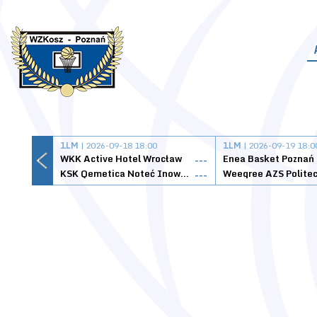
1LM
| 2026-09-18 18:00
1LM
| 2026-09-19 18:0
WKK Active Hotel Wrocław
Enea Basket Poznań
---
KSK Qemetica Noteć Inowrocław
---