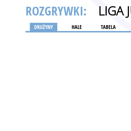
ROZGRYWKI:
LIGA
DRUŻYNY
HALE
TABELA