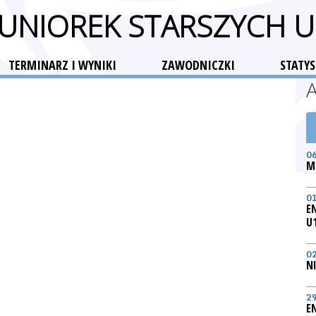
 JUNIOREK STARSZYCH 
TERMINARZ I WYNIKI
ZAWODNICZKI
STATYS
0
M
0
E
U
0
N
2
E