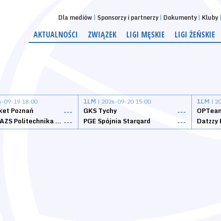
Dla mediów
Sponsorzy i partnerzy
Dokumenty
Kluby
AKTUALNOŚCI
ZWIĄZEK
LIGI MĘSKIE
LIGI ŻEŃSKIE
6-09-19 18:00
1LM
| 2026-09-20 15:00
1LM
| 2
ket Poznań
GKS Tychy
OPTeam
---
---
Weegree AZS Politechnika Opolska
PGE Spójnia Stargard
---
---