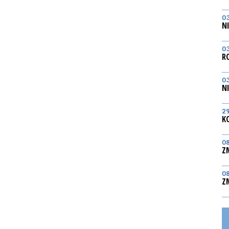
0
N
0
R
0
N
2
K
0
Z
0
Z