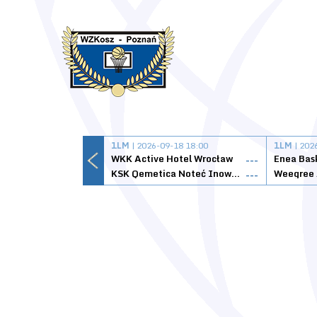
1LM
| 2026-09-18 18:00
1LM
| 202
WKK Active Hotel Wrocław
Enea Bas
---
KSK Qemetica Noteć Inowrocław
---