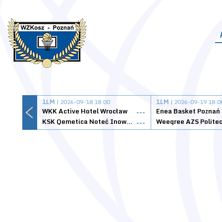
1LM
| 2026-09-18 18:00
1LM
| 2026-09-19 18:0
WKK Active Hotel Wrocław
Enea Basket Poznań
---
KSK Qemetica Noteć Inowrocław
---