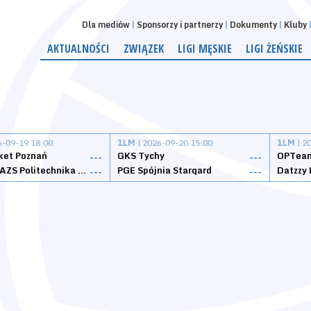
Dla mediów
Sponsorzy i partnerzy
Dokumenty
Kluby
AKTUALNOŚCI
ZWIĄZEK
LIGI MĘSKIE
LIGI ŻEŃSKIE
6-09-19 18:00
1LM
| 2026-09-20 15:00
1LM
| 2
ket Poznań
GKS Tychy
OPTeam
---
---
Weegree AZS Politechnika Opolska
PGE Spójnia Stargard
---
---