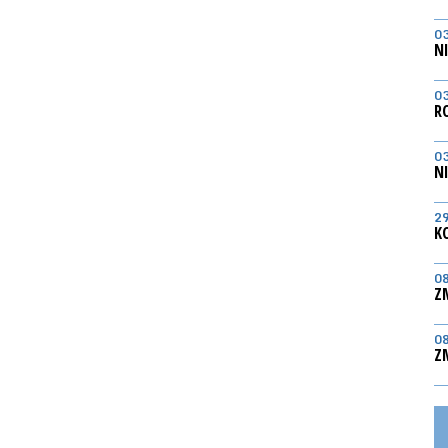
0
N
0
R
0
N
2
K
0
Z
0
Z