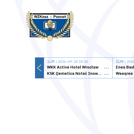
1LM
| 2026-09-18 18:00
1LM
| 202
WKK Active Hotel Wrocław
Enea Bas
---
KSK Qemetica Noteć Inowrocław
---