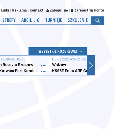
Linki
Reklama
Kontakt
Zaloguj się
Zarejestruj konto
STREFY
ARCH. LIG
TURNIEJE
SZKOLENIE
WSZYSTKIE ROZGRYWKI
026-09-20 18:00
BLK
| 2026-09-26 00:00
BLK
| 
 Resovia Rzeszów
Widzew
Wisła
---
---
Datzzy Kotwica Port Kołobrzeg
KSSSE Enea AJP Gorzów Wielkopolski
1KS Ś
---
---