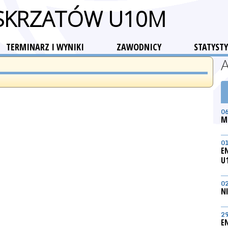
 SKRZATÓW U10M
TERMINARZ I WYNIKI
ZAWODNICY
STATYSTY
0
M
0
E
U
0
N
2
E