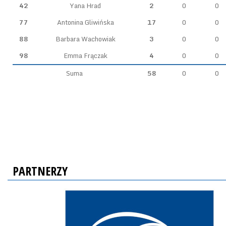
42
Yana Hrad
2
0
0
77
Antonina Gliwińska
17
0
0
88
Barbara Wachowiak
3
0
0
98
Emma Frączak
4
0
0
Suma
58
0
0
PARTNERZY