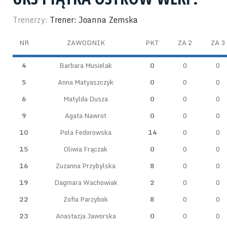
Trenerzy:
Trener: Joanna Zemska
NR
ZAWODNIK
PKT
ZA 2
ZA 3
4
Barbara Musielak
0
0
0
5
Anna Matyaszczyk
0
0
0
6
Matylda Dusza
0
0
0
9
Agata Nawrot
0
0
0
10
Pola Fedorowska
14
0
0
15
Oliwia Frączak
0
0
0
16
Zuzanna Przybylska
8
0
0
19
Dagmara Wachowiak
2
0
0
22
Zofia Parzybok
8
0
0
23
Anastazja Jaworska
0
0
0