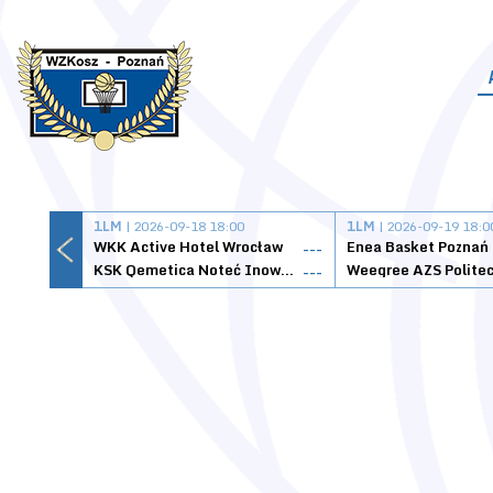
1LM
| 2026-09-18 18:00
1LM
| 2026-09-19 18:0
WKK Active Hotel Wrocław
Enea Basket Poznań
---
KSK Qemetica Noteć Inowrocław
---