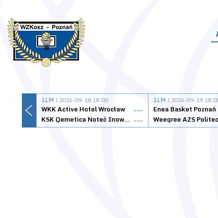
1LM
| 2026-09-18 18:00
1LM
| 2026-09-19 18:0
WKK Active Hotel Wrocław
Enea Basket Poznań
---
KSK Qemetica Noteć Inowrocław
---