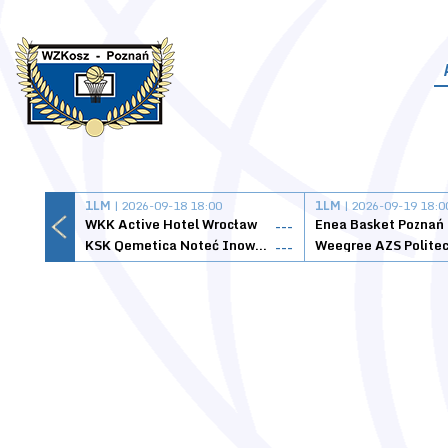
1LM
| 2026-09-18 18:00
1LM
| 2026-09-19 18:0
WKK Active Hotel Wrocław
Enea Basket Poznań
---
KSK Qemetica Noteć Inowrocław
---