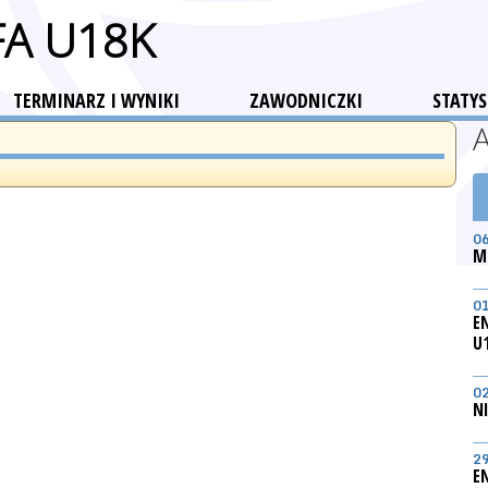
FA U18K
TERMINARZ I WYNIKI
ZAWODNICZKI
STATYS
0
M
0
E
U
0
N
2
E