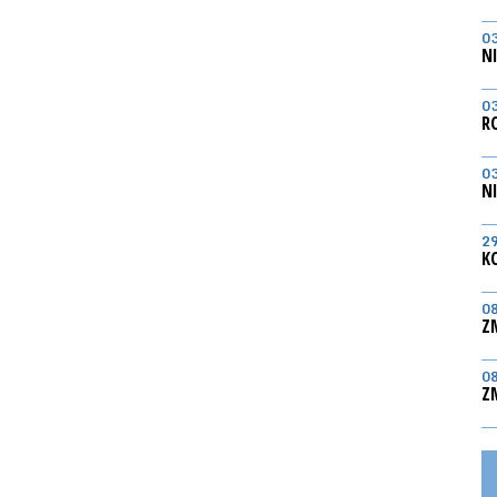
0
N
0
R
0
N
2
K
0
Z
0
Z