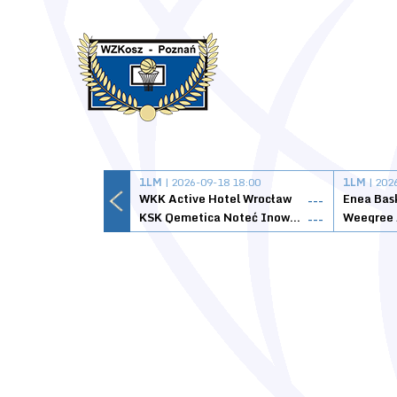
1LM
| 2026-09-18 18:00
1LM
| 202
WKK Active Hotel Wrocław
Enea Bas
---
KSK Qemetica Noteć Inowrocław
---