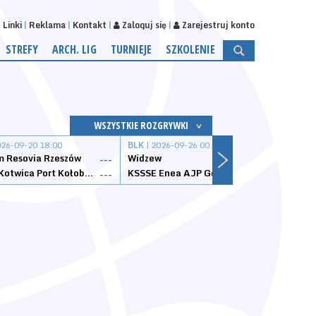
Linki
Reklama
Kontakt
Zaloguj się
Zarejestruj konto
STREFY
ARCH. LIG
TURNIEJE
SZKOLENIE
WSZYSTKIE ROZGRYWKI
026-09-20 18:00
BLK
| 2026-09-26 00:00
BLK
| 
 Resovia Rzeszów
Widzew
Wisła
---
---
Datzzy Kotwica Port Kołobrzeg
KSSSE Enea AJP Gorzów Wielkopolski
1KS Ś
---
---