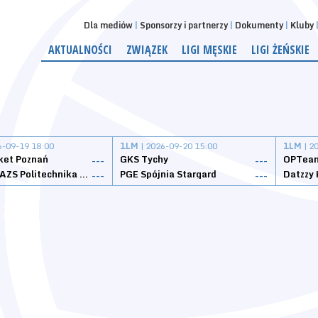
Dla mediów
Sponsorzy i partnerzy
Dokumenty
Kluby
AKTUALNOŚCI
ZWIĄZEK
LIGI MĘSKIE
LIGI ŻEŃSKIE
6-09-19 18:00
1LM
| 2026-09-20 15:00
1LM
| 2
ket Poznań
GKS Tychy
OPTeam
---
---
Weegree AZS Politechnika Opolska
PGE Spójnia Stargard
---
---