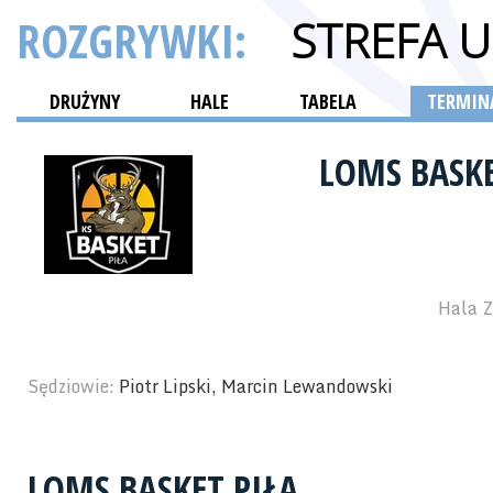
ROZGRYWKI:
STREFA 
DRUŻYNY
HALE
TABELA
TERMINA
LOMS BASK
Hala Z
Sędziowie:
Piotr Lipski, Marcin Lewandowski
LOMS BASKET PIŁA