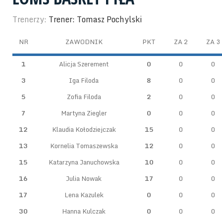
Trenerzy:
Trener: Tomasz Pochylski
NR
ZAWODNIK
PKT
ZA 2
ZA 3
1
Alicja Szerement
0
0
0
3
Iga Filoda
8
0
0
5
Zofia Filoda
2
0
0
7
Martyna Ziegler
0
0
0
12
Klaudia Kołodziejczak
15
0
0
13
Kornelia Tomaszewska
12
0
0
15
Katarzyna Januchowska
10
0
0
16
Julia Nowak
17
0
0
17
Lena Kazulek
0
0
0
30
Hanna Kulczak
0
0
0