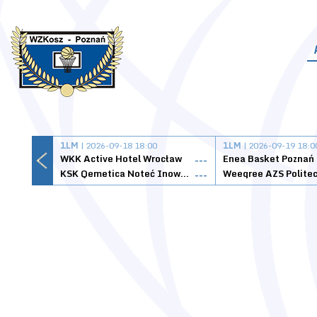
1LM
| 2026-09-18 18:00
1LM
| 2026-09-19 18:0
WKK Active Hotel Wrocław
Enea Basket Poznań
---
KSK Qemetica Noteć Inowrocław
---