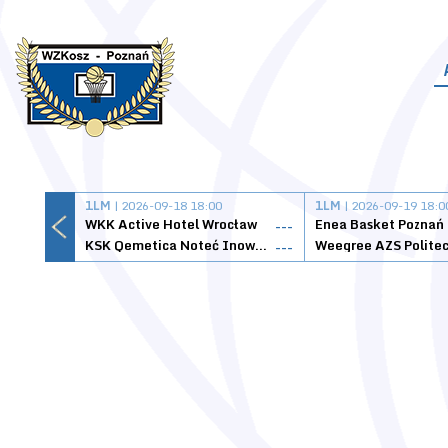
1LM
| 2026-09-18 18:00
1LM
| 2026-09-19 18:0
WKK Active Hotel Wrocław
Enea Basket Poznań
---
KSK Qemetica Noteć Inowrocław
---