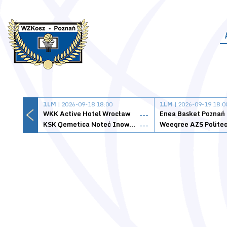
1LM
| 2026-09-18 18:00
1LM
| 2026-09-19 18:0
WKK Active Hotel Wrocław
Enea Basket Poznań
---
KSK Qemetica Noteć Inowrocław
---