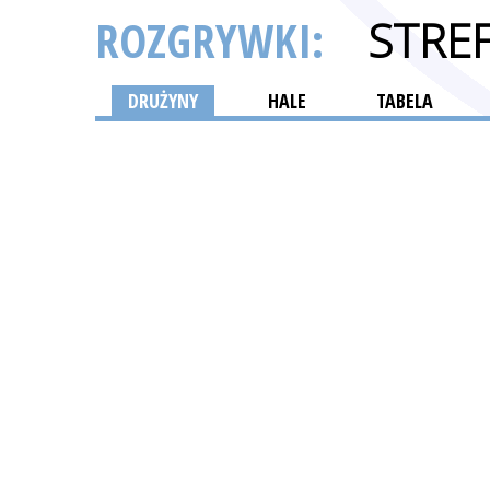
ROZGRYWKI:
STRE
DRUŻYNY
HALE
TABELA