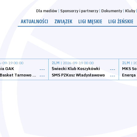
Dla mediów
Sponsorzy i partnerzy
Dokumenty
Kluby
AKTUALNOŚCI
ZWIĄZEK
LIGI MĘSKIE
LIGI ŻEŃSKIE
6-09-19 00:00
2LM
| 2026-09-19 00:00
2LM
| 2
nia GAK
Świecki Klub Koszykówki
---
---
Tarnovia Basket Tarnowo Podgórne
SMS PZKosz Władysławowo
Energa 
---
---