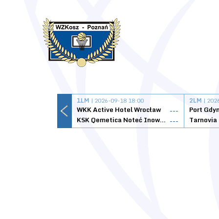
1LM
| 2026-09-18 18:00
2LM
| 202
WKK Active Hotel Wrocław
Port Gdy
---
KSK Qemetica Noteć Inowrocław
---