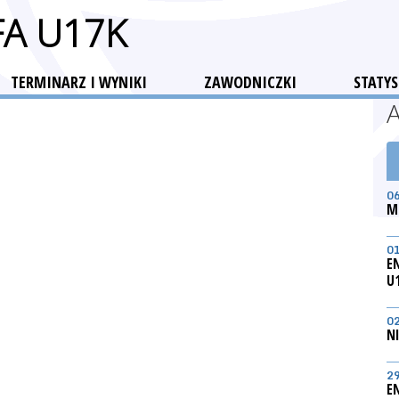
FA U17K
TERMINARZ I WYNIKI
ZAWODNICZKI
STATYS
0
M
0
E
U
0
N
2
E