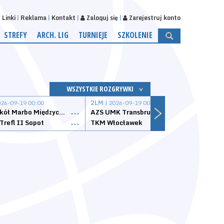
Linki
Reklama
Kontakt
Zaloguj się
Zarejestruj konto
STREFY
ARCH. LIG
TURNIEJE
SZKOLENIE
WSZYSTKIE ROZGRYWKI
026-09-19 00:00
2LM
| 2026-09-19 00:00
2LM
|
MKS Sokół Marbo Międzychód
AZS UMK Transbruk Toruń
Żak I
---
---
Trefl II Sopot
TKM Włocławek
Astor
---
---