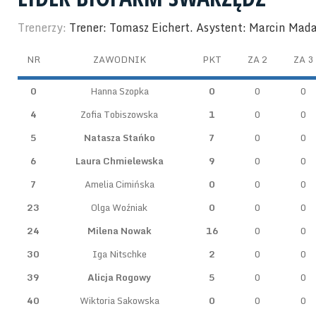
Trenerzy:
Trener: Tomasz Eichert. Asystent: Marcin Mad
NR
ZAWODNIK
PKT
ZA 2
ZA 3
0
Hanna Szopka
0
0
0
4
Zofia Tobiszowska
1
0
0
5
Natasza Stańko
7
0
0
6
Laura Chmielewska
9
0
0
7
Amelia Cimińska
0
0
0
23
Olga Woźniak
0
0
0
24
Milena Nowak
16
0
0
30
Iga Nitschke
2
0
0
39
Alicja Rogowy
5
0
0
40
Wiktoria Sakowska
0
0
0