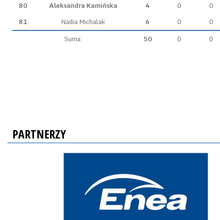
80
Aleksandra Kamińska
4
0
0
81
Nadia Michalak
6
0
0
Suma
50
0
0
PARTNERZY