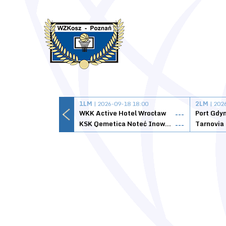
1LM
| 2026-09-18 18:00
2LM
| 202
WKK Active Hotel Wrocław
Port Gdy
---
KSK Qemetica Noteć Inowrocław
---