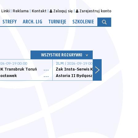
Linki
Reklama
Kontakt
Zaloguj się
Zarejestruj konto
STREFY
ARCH. LIG
TURNIEJE
SZKOLENIE
WSZYSTKIE ROZGRYWKI
026-09-19 00:00
2LM
| 2026-09-19 00:00
2LM
|
K Transbruk Toruń
Żak Insta-Serwis Koszalin
Energ
---
---
ocławek
Astoria II Bydgoszcz
Sklep
---
---