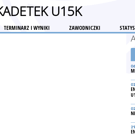
 KADETEK U15K
TERMINARZ I WYNIKI
ZAWODNICZKI
STATYS
0
M
0
E
U
0
N
2
E