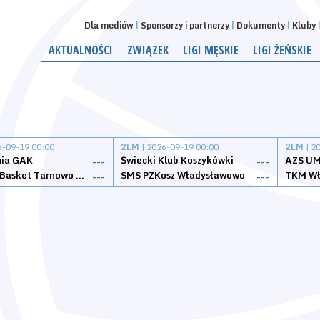
Dla mediów
Sponsorzy i partnerzy
Dokumenty
Kluby
AKTUALNOŚCI
ZWIĄZEK
LIGI MĘSKIE
LIGI ŻEŃSKIE
6-09-19 00:00
2LM
| 2026-09-19 00:00
2LM
| 2
nia GAK
Świecki Klub Koszykówki
AZS UM
---
---
Tarnovia Basket Tarnowo Podgórne
SMS PZKosz Władysławowo
TKM Wł
---
---