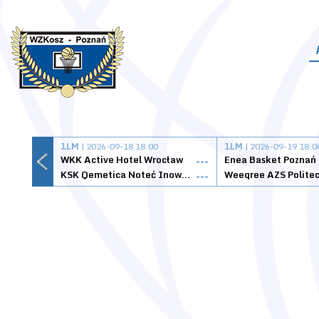
1LM
| 2026-09-18 18:00
1LM
| 2026-09-19 18:0
WKK Active Hotel Wrocław
Enea Basket Poznań
---
KSK Qemetica Noteć Inowrocław
---