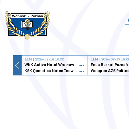
1LM
| 2026-09-18 18:00
1LM
| 2026-09-19 18:0
WKK Active Hotel Wrocław
Enea Basket Poznań
---
KSK Qemetica Noteć Inowrocław
---