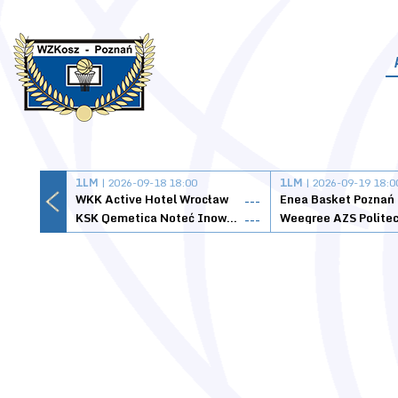
1LM
| 2026-09-18 18:00
1LM
| 2026-09-19 18:0
WKK Active Hotel Wrocław
Enea Basket Poznań
---
KSK Qemetica Noteć Inowrocław
---