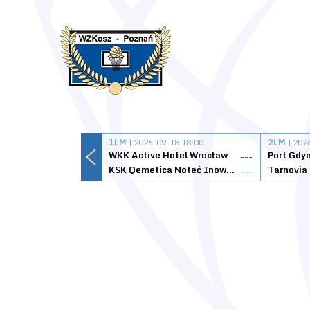
1LM
| 2026-09-18 18:00
2LM
| 202
WKK Active Hotel Wrocław
Port Gdy
---
KSK Qemetica Noteć Inowrocław
---