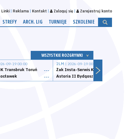
Linki
Reklama
Kontakt
Zaloguj się
Zarejestruj konto
STREFY
ARCH. LIG
TURNIEJE
SZKOLENIE
WSZYSTKIE ROZGRYWKI
026-09-19 00:00
2LM
| 2026-09-19 00:00
2LM
|
K Transbruk Toruń
Żak Insta-Serwis Koszalin
Energ
---
---
ocławek
Astoria II Bydgoszcz
Sklep
---
---