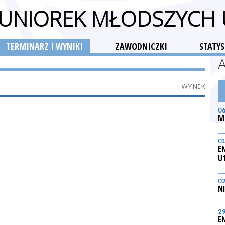
 JUNIOREK MŁODSZYCH
TERMINARZ I WYNIKI
ZAWODNICZKI
STATYS
WYNIK
0
M
0
E
U
0
N
2
E