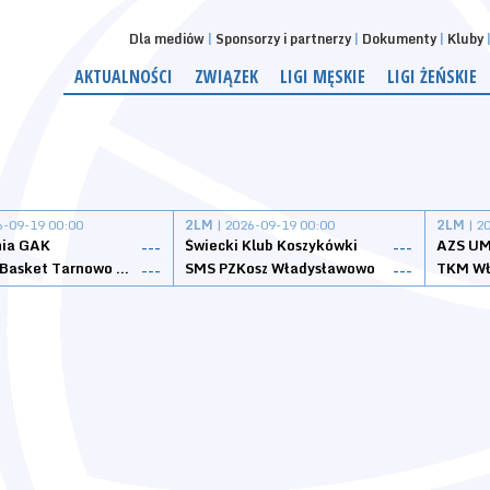
Dla mediów
Sponsorzy i partnerzy
Dokumenty
Kluby
AKTUALNOŚCI
ZWIĄZEK
LIGI MĘSKIE
LIGI ŻEŃSKIE
6-09-19 00:00
2LM
| 2026-09-19 00:00
2LM
| 2
nia GAK
Świecki Klub Koszykówki
AZS UM
---
---
Tarnovia Basket Tarnowo Podgórne
SMS PZKosz Władysławowo
TKM Wł
---
---