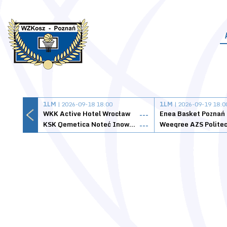
1LM
| 2026-09-18 18:00
1LM
| 2026-09-19 18:0
WKK Active Hotel Wrocław
Enea Basket Poznań
---
KSK Qemetica Noteć Inowrocław
---