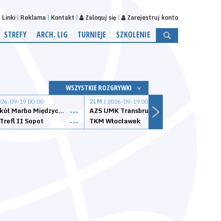
Linki
Reklama
Kontakt
Zaloguj się
Zarejestruj konto
STREFY
ARCH. LIG
TURNIEJE
SZKOLENIE
WSZYSTKIE ROZGRYWKI
026-09-19 00:00
2LM
| 2026-09-19 00:00
2LM
|
MKS Sokół Marbo Międzychód
AZS UMK Transbruk Toruń
Żak I
---
---
Trefl II Sopot
TKM Włocławek
Astor
---
---