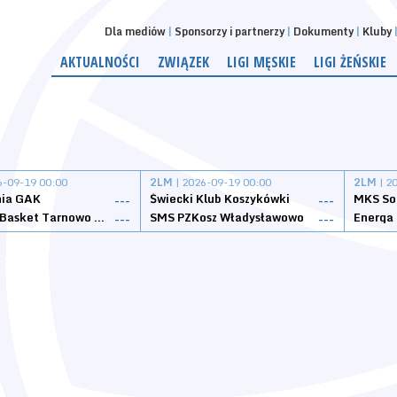
Dla mediów
Sponsorzy i partnerzy
Dokumenty
Kluby
AKTUALNOŚCI
ZWIĄZEK
LIGI MĘSKIE
LIGI ŻEŃSKIE
6-09-19 00:00
2LM
| 2026-09-19 00:00
2LM
| 2
nia GAK
Świecki Klub Koszykówki
---
---
Tarnovia Basket Tarnowo Podgórne
SMS PZKosz Władysławowo
Energa 
---
---