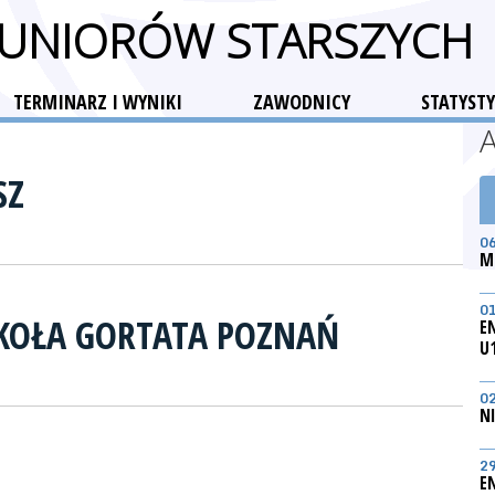
 JUNIORÓW STARSZYCH
TERMINARZ I WYNIKI
ZAWODNICY
STATYSTY
SZ
0
M
0
KOŁA GORTATA POZNAŃ
E
U
0
N
2
E