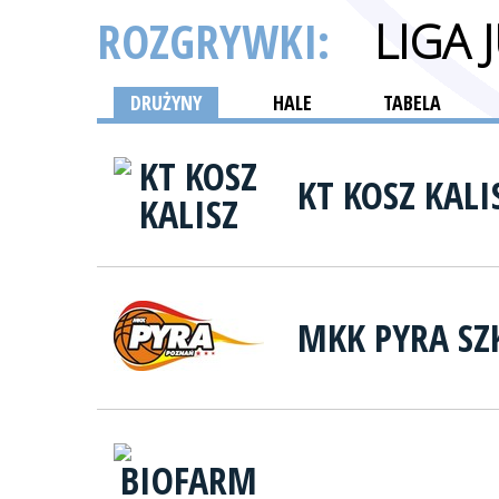
ROZGRYWKI:
LIGA
DRUŻYNY
HALE
TABELA
KT KOSZ KALI
MKK PYRA SZ