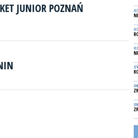
KET JUNIOR POZNAŃ
0
N
0
R
0
N
NIN
2
K
0
Z
0
Z