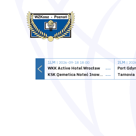
1LM
| 2026-09-18 18:00
2LM
| 202
WKK Active Hotel Wrocław
Port Gdy
---
KSK Qemetica Noteć Inowrocław
---