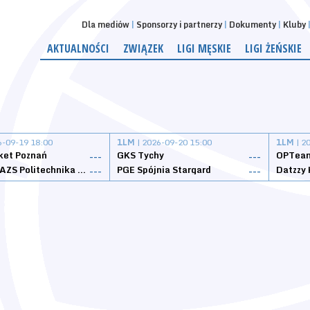
Dla mediów
Sponsorzy i partnerzy
Dokumenty
Kluby
AKTUALNOŚCI
ZWIĄZEK
LIGI MĘSKIE
LIGI ŻEŃSKIE
6-09-19 18:00
1LM
| 2026-09-20 15:00
1LM
| 2
ket Poznań
GKS Tychy
OPTeam
---
---
Weegree AZS Politechnika Opolska
PGE Spójnia Stargard
---
---