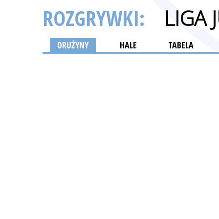
ROZGRYWKI:
LIGA
DRUŻYNY
HALE
TABELA