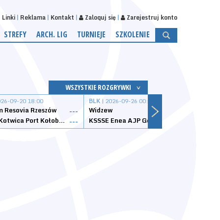
Linki
Reklama
Kontakt
Zaloguj się
Zarejestruj konto
STREFY
ARCH. LIG
TURNIEJE
SZKOLENIE
WSZYSTKIE ROZGRYWKI
026-09-20 18:00
BLK
| 2026-09-26 00:00
BLK
| 
 Resovia Rzeszów
Widzew
Wisła
---
---
Datzzy Kotwica Port Kołobrzeg
KSSSE Enea AJP Gorzów Wielkopolski
1KS Ś
---
---