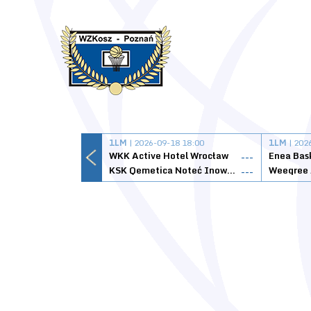
1LM
| 2026-09-18 18:00
1LM
| 202
WKK Active Hotel Wrocław
Enea Bas
---
KSK Qemetica Noteć Inowrocław
---