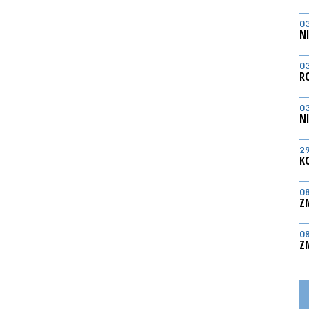
0
N
0
R
0
N
2
K
0
Z
0
Z