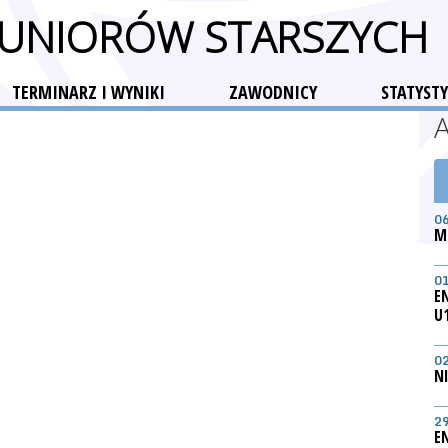
 JUNIORÓW STARSZYCH
TERMINARZ I WYNIKI
ZAWODNICY
STATYSTY
0
M
0
E
U
0
N
2
E