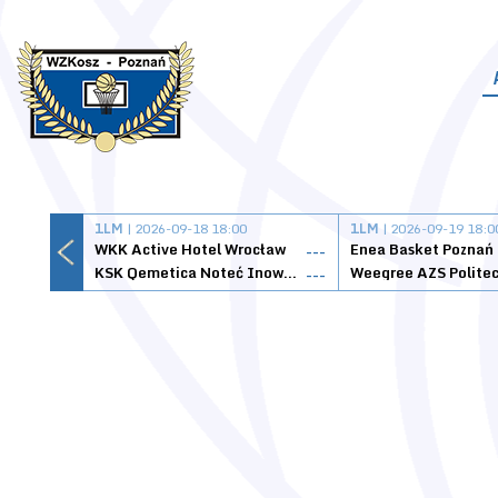
1LM
| 2026-09-18 18:00
1LM
| 2026-09-19 18:0
WKK Active Hotel Wrocław
Enea Basket Poznań
---
KSK Qemetica Noteć Inowrocław
---