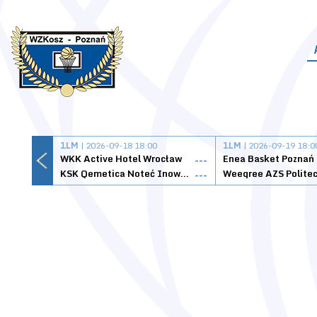
1LM
| 2026-09-18 18:00
1LM
| 2026-09-19 18:0
WKK Active Hotel Wrocław
Enea Basket Poznań
---
KSK Qemetica Noteć Inowrocław
---