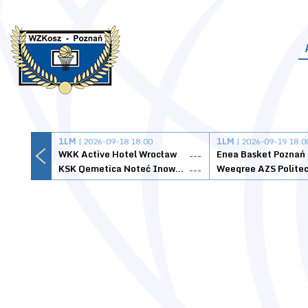
1LM
| 2026-09-18 18:00
1LM
| 2026-09-19 18:0
WKK Active Hotel Wrocław
Enea Basket Poznań
---
KSK Qemetica Noteć Inowrocław
---