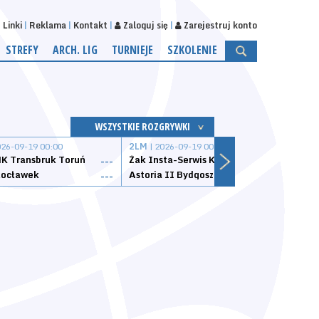
Linki
Reklama
Kontakt
Zaloguj się
Zarejestruj konto
STREFY
ARCH. LIG
TURNIEJE
SZKOLENIE
WSZYSTKIE ROZGRYWKI
026-09-19 00:00
2LM
| 2026-09-19 00:00
2LM
|
K Transbruk Toruń
Żak Insta-Serwis Koszalin
Energ
---
---
ocławek
Astoria II Bydgoszcz
Sklep
---
---