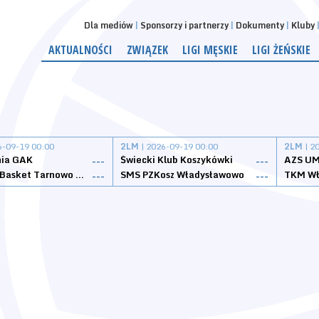
Dla mediów
Sponsorzy i partnerzy
Dokumenty
Kluby
AKTUALNOŚCI
ZWIĄZEK
LIGI MĘSKIE
LIGI ŻEŃSKIE
6-09-19 00:00
2LM
| 2026-09-19 00:00
2LM
| 2
nia GAK
Świecki Klub Koszykówki
AZS UM
---
---
Tarnovia Basket Tarnowo Podgórne
SMS PZKosz Władysławowo
TKM Wł
---
---