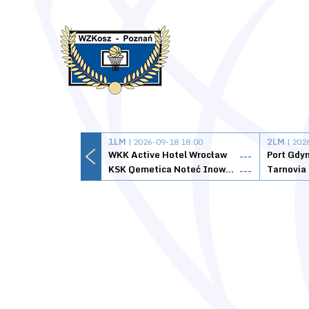
1LM
| 2026-09-18 18:00
2LM
| 202
WKK Active Hotel Wrocław
Port Gdy
---
KSK Qemetica Noteć Inowrocław
---