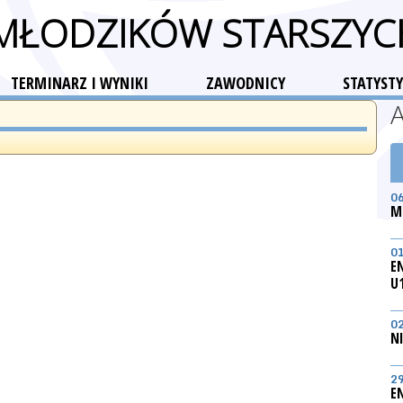
 MŁODZIKÓW STARSZY
TERMINARZ I WYNIKI
ZAWODNICY
STATYSTY
0
M
0
E
U
0
N
2
E