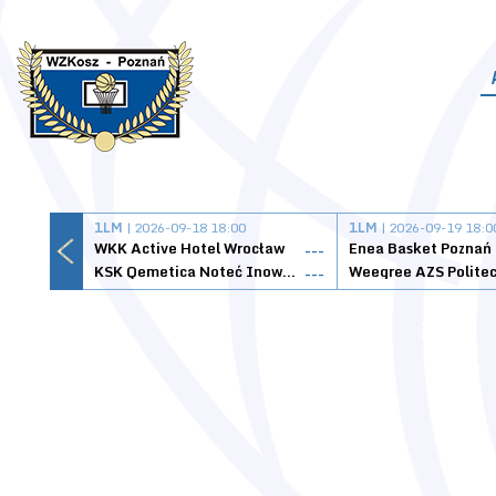
1LM
| 2026-09-18 18:00
1LM
| 2026-09-19 18:0
WKK Active Hotel Wrocław
Enea Basket Poznań
---
KSK Qemetica Noteć Inowrocław
---