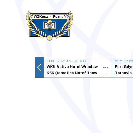
1LM
| 2026-09-18 18:00
2LM
| 202
WKK Active Hotel Wrocław
Port Gdy
---
KSK Qemetica Noteć Inowrocław
---