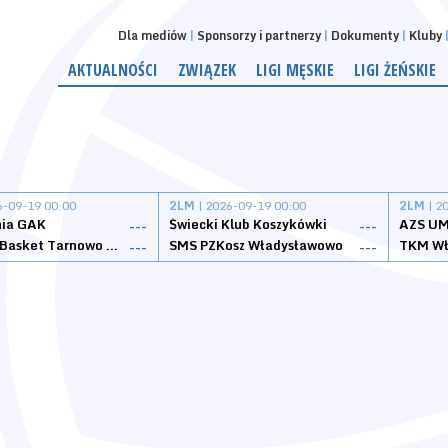
Dla mediów
Sponsorzy i partnerzy
Dokumenty
Kluby
AKTUALNOŚCI
ZWIĄZEK
LIGI MĘSKIE
LIGI ŻEŃSKIE
6-09-19 00:00
2LM
| 2026-09-19 00:00
2LM
| 2
nia GAK
Świecki Klub Koszykówki
AZS UM
---
---
Tarnovia Basket Tarnowo Podgórne
SMS PZKosz Władysławowo
TKM Wł
---
---