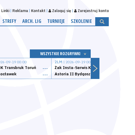
Linki
Reklama
Kontakt
Zaloguj się
Zarejestruj konto
STREFY
ARCH. LIG
TURNIEJE
SZKOLENIE
WSZYSTKIE ROZGRYWKI
026-09-19 00:00
2LM
| 2026-09-19 00:00
2LM
|
K Transbruk Toruń
Żak Insta-Serwis Koszalin
Energ
---
---
ocławek
Astoria II Bydgoszcz
Sklep
---
---