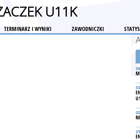
ŻACZEK U11K
TERMINARZ I WYNIKI
ZAWODNICZKI
STATYS
0
M
0
E
U
0
N
2
E