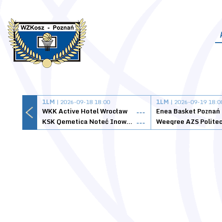
1LM
| 2026-09-18 18:00
1LM
| 2026-09-19 18:0
WKK Active Hotel Wrocław
Enea Basket Poznań
---
KSK Qemetica Noteć Inowrocław
---