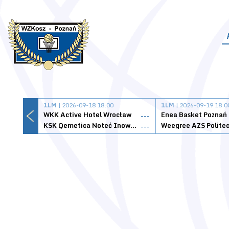
1LM
| 2026-09-18 18:00
1LM
| 2026-09-19 18:0
WKK Active Hotel Wrocław
Enea Basket Poznań
---
KSK Qemetica Noteć Inowrocław
---