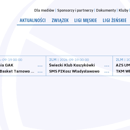
Dla mediów
Sponsorzy i partnerzy
Dokumenty
Kluby
AKTUALNOŚCI
ZWIĄZEK
LIGI MĘSKIE
LIGI ŻEŃSKIE
6-09-19 00:00
2LM
| 2026-09-19 00:00
2LM
| 2
nia GAK
Świecki Klub Koszykówki
AZS UM
---
---
Tarnovia Basket Tarnowo Podgórne
SMS PZKosz Władysławowo
TKM Wł
---
---