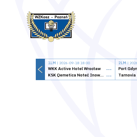
1LM
| 2026-09-18 18:00
2LM
| 202
WKK Active Hotel Wrocław
Port Gdy
---
KSK Qemetica Noteć Inowrocław
---