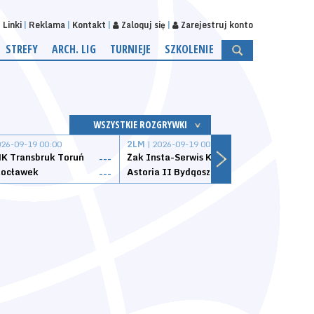
Linki
Reklama
Kontakt
Zaloguj się
Zarejestruj konto
STREFY
ARCH. LIG
TURNIEJE
SZKOLENIE
WSZYSTKIE ROZGRYWKI
026-09-19 00:00
2LM
| 2026-09-19 00:00
2LM
|
K Transbruk Toruń
Żak Insta-Serwis Koszalin
Energ
---
---
ocławek
Astoria II Bydgoszcz
Sklep
---
---