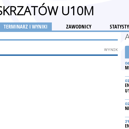
 SKRZATÓW U10M
TERMINARZ I WYNIKI
ZAWODNICY
STATYSTY
WYNIK
0
M
0
E
U
0
N
2
E