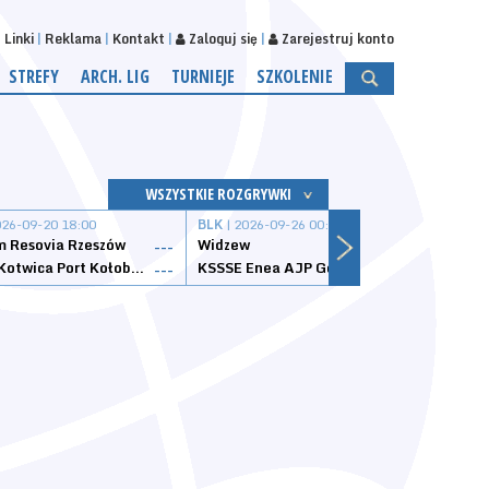
Linki
Reklama
Kontakt
Zaloguj się
Zarejestruj konto
STREFY
ARCH. LIG
TURNIEJE
SZKOLENIE
WSZYSTKIE ROZGRYWKI
026-09-20 18:00
BLK
| 2026-09-26 00:00
BLK
| 
 Resovia Rzeszów
Widzew
Wisła
---
---
Datzzy Kotwica Port Kołobrzeg
KSSSE Enea AJP Gorzów Wielkopolski
1KS Ś
---
---