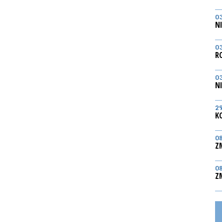
0
N
0
R
0
N
2
K
0
Z
0
Z