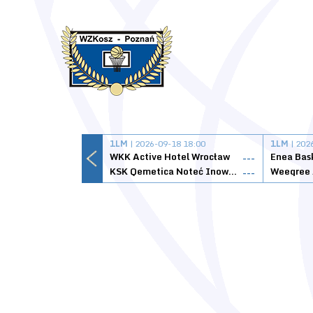
1LM
| 2026-09-18 18:00
1LM
| 202
WKK Active Hotel Wrocław
Enea Bas
---
KSK Qemetica Noteć Inowrocław
---