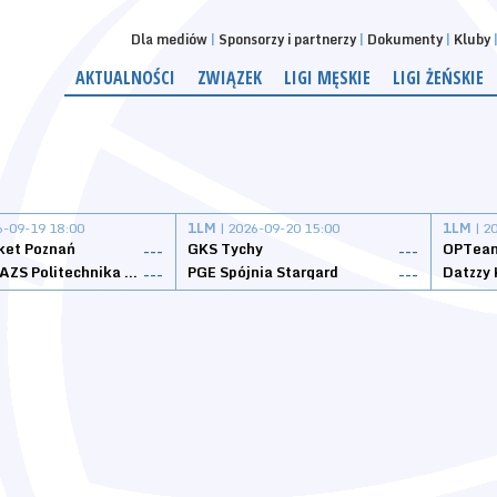
Dla mediów
Sponsorzy i partnerzy
Dokumenty
Kluby
AKTUALNOŚCI
ZWIĄZEK
LIGI MĘSKIE
LIGI ŻEŃSKIE
6-09-19 18:00
1LM
| 2026-09-20 15:00
1LM
| 2
ket Poznań
GKS Tychy
OPTeam
---
---
Weegree AZS Politechnika Opolska
PGE Spójnia Stargard
---
---