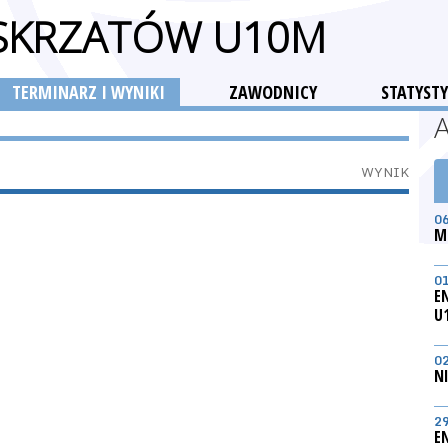
 SKRZATÓW U10M
TERMINARZ I WYNIKI
ZAWODNICY
STATYSTY
WYNIK
0
M
0
E
U
0
N
2
E