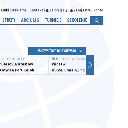
Linki
Reklama
Kontakt
Zaloguj się
Zarejestruj konto
STREFY
ARCH. LIG
TURNIEJE
SZKOLENIE
WSZYSTKIE ROZGRYWKI
026-09-20 18:00
BLK
| 2026-09-26 00:00
BLK
| 
 Resovia Rzeszów
Widzew
Wisła
---
---
Datzzy Kotwica Port Kołobrzeg
KSSSE Enea AJP Gorzów Wielkopolski
1KS Ś
---
---