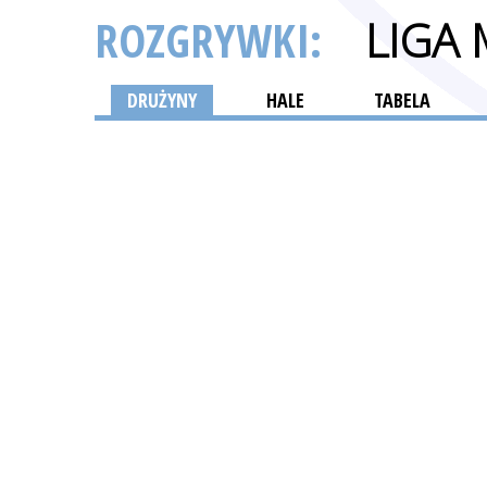
ROZGRYWKI:
LIGA
DRUŻYNY
HALE
TABELA