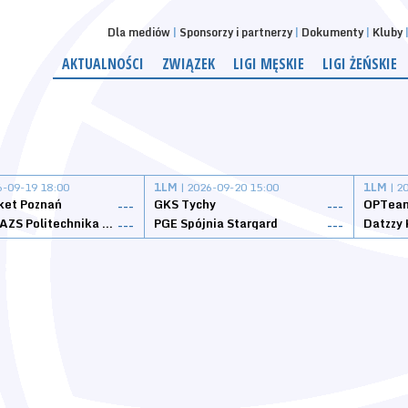
Dla mediów
Sponsorzy i partnerzy
Dokumenty
Kluby
AKTUALNOŚCI
ZWIĄZEK
LIGI MĘSKIE
LIGI ŻEŃSKIE
6-09-19 18:00
1LM
| 2026-09-20 15:00
1LM
| 2
ket Poznań
GKS Tychy
OPTeam
---
---
Weegree AZS Politechnika Opolska
PGE Spójnia Stargard
---
---