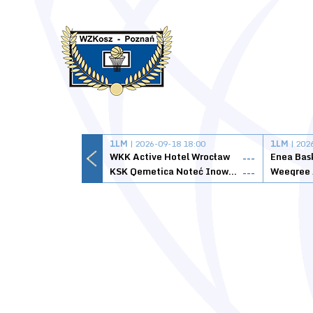
1LM
| 2026-09-18 18:00
1LM
| 202
WKK Active Hotel Wrocław
Enea Bas
---
KSK Qemetica Noteć Inowrocław
---