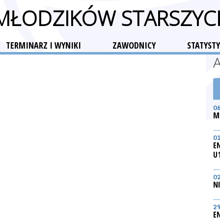
 MŁODZIKÓW STARSZY
TERMINARZ I WYNIKI
ZAWODNICY
STATYSTY
0
M
0
E
U
0
N
2
E