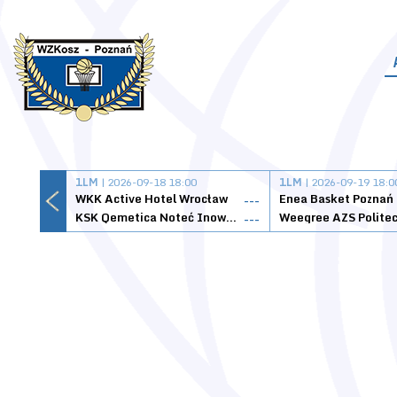
1LM
| 2026-09-18 18:00
1LM
| 2026-09-19 18:0
WKK Active Hotel Wrocław
Enea Basket Poznań
---
KSK Qemetica Noteć Inowrocław
---