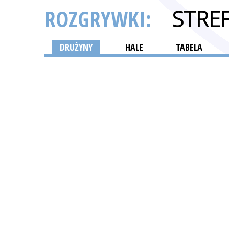
ROZGRYWKI:
STRE
DRUŻYNY
HALE
TABELA