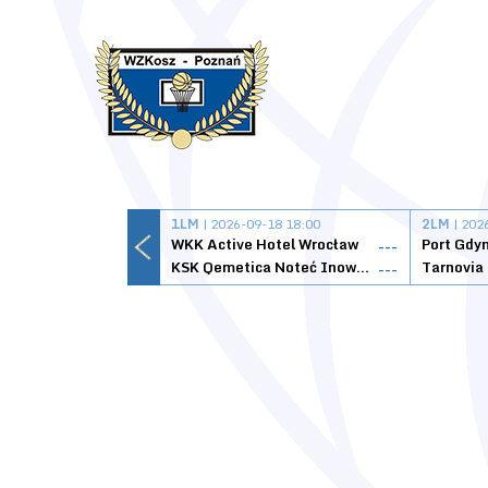
1LM
| 2026-09-18 18:00
2LM
| 202
WKK Active Hotel Wrocław
Port Gdy
---
KSK Qemetica Noteć Inowrocław
---