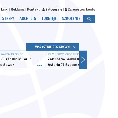
Linki
Reklama
Kontakt
Zaloguj się
Zarejestruj konto
STREFY
ARCH. LIG
TURNIEJE
SZKOLENIE
WSZYSTKIE ROZGRYWKI
026-09-19 00:00
2LM
| 2026-09-19 00:00
2LM
|
K Transbruk Toruń
Żak Insta-Serwis Koszalin
Energ
---
---
ocławek
Astoria II Bydgoszcz
Sklep
---
---