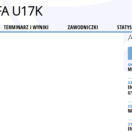
FA U17K
TERMINARZ I WYNIKI
ZAWODNICZKI
STATYS
0
M
0
E
U
0
N
2
E