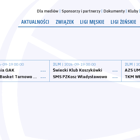
Dla mediów
Sponsorzy i partnerzy
Dokumenty
Kluby
AKTUALNOŚCI
ZWIĄZEK
LIGI MĘSKIE
LIGI ŻEŃSKIE
6-09-19 00:00
2LM
| 2026-09-19 00:00
2LM
| 2
nia GAK
Świecki Klub Koszykówki
AZS UM
---
---
Tarnovia Basket Tarnowo Podgórne
SMS PZKosz Władysławowo
TKM Wł
---
---