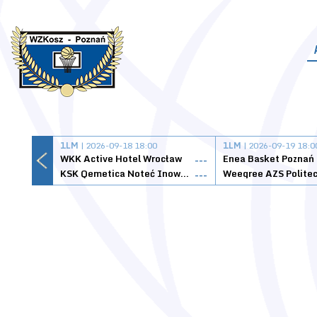
1LM
| 2026-09-18 18:00
1LM
| 2026-09-19 18:0
WKK Active Hotel Wrocław
Enea Basket Poznań
---
KSK Qemetica Noteć Inowrocław
---