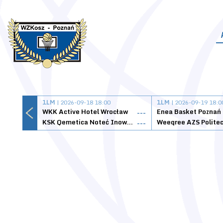
1LM
| 2026-09-18 18:00
1LM
| 2026-09-19 18:0
WKK Active Hotel Wrocław
Enea Basket Poznań
---
KSK Qemetica Noteć Inowrocław
---