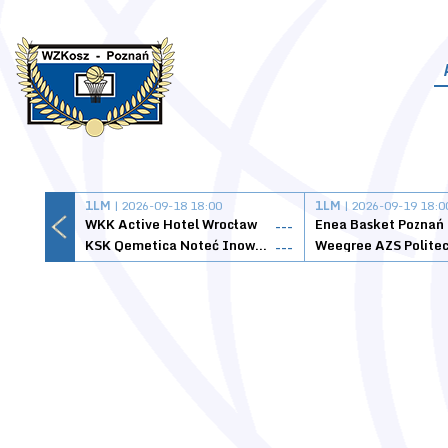
1LM
| 2026-09-18 18:00
1LM
| 2026-09-19 18:0
WKK Active Hotel Wrocław
Enea Basket Poznań
---
KSK Qemetica Noteć Inowrocław
---