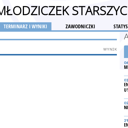
 MŁODZICZEK STARSZYC
TERMINARZ I WYNIKI
ZAWODNICZKI
STATYS
WYNIK
0
M
0
E
U
0
N
2
E