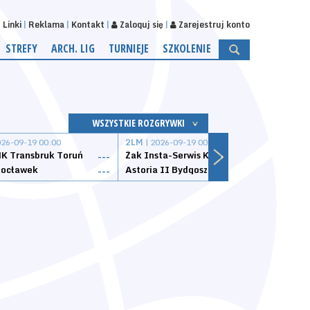
Linki
Reklama
Kontakt
Zaloguj się
Zarejestruj konto
STREFY
ARCH. LIG
TURNIEJE
SZKOLENIE
WSZYSTKIE ROZGRYWKI
026-09-19 00:00
2LM
| 2026-09-19 00:00
2LM
|
K Transbruk Toruń
Żak Insta-Serwis Koszalin
Energ
---
---
ocławek
Astoria II Bydgoszcz
Sklep
---
---