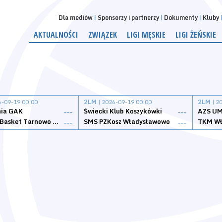
Dla mediów
Sponsorzy i partnerzy
Dokumenty
Kluby
AKTUALNOŚCI
ZWIĄZEK
LIGI MĘSKIE
LIGI ŻEŃSKIE
6-09-19 00:00
2LM
| 2026-09-19 00:00
2LM
| 2
nia GAK
Świecki Klub Koszykówki
AZS UM
---
---
Tarnovia Basket Tarnowo Podgórne
SMS PZKosz Władysławowo
TKM Wł
---
---