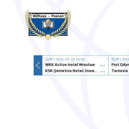
1LM
| 2026-09-18 18:00
2LM
| 202
WKK Active Hotel Wrocław
Port Gdy
---
KSK Qemetica Noteć Inowrocław
---