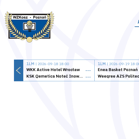
1LM
| 2026-09-18 18:00
1LM
| 2026-09-19 18:0
WKK Active Hotel Wrocław
Enea Basket Poznań
---
KSK Qemetica Noteć Inowrocław
---